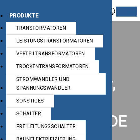
PRODUKTE
TRANSFORMATOREN
Industrielle
LEISTUNGSTRANSFORMATOREN
VERTEILTRANSFORMATOREN
elektrische
TROCKENTRANSFORMATOREN
Steckverbinder,
STROMWANDLER UND
SPANNUNGSWANDLER
Technische
SONSTIGES
SCHALTER
Daten, C-Line, DE
FREILEITUNGSSCHALTER
6. Mai 2020
By
Isabella Furrer
BAHNELEKTRIFIZIERUNG