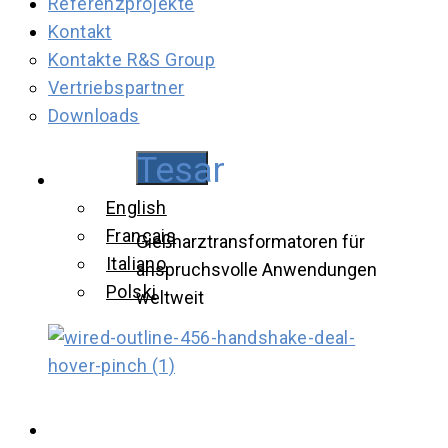
Referenzprojekte
Kontakt
Kontakte R&S Group
Vertriebspartner
Downloads
Tesar
Deutsch
English
Français
Gießharztransformatoren für
Italiano
anspruchsvolle Anwendungen
Polski
weltweit