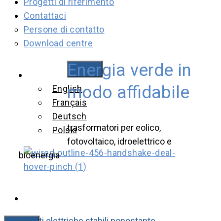
Progetti di riferimento
Contattaci
Persone di contatto
Download centre
Energia verde in
Italiano
modo affidabile
English
Français
Deutsch
trasformatori per eolico,
Polski
fotovoltaico, idroelettrico e
bioenergia
Reti elettriche stabili nonostante