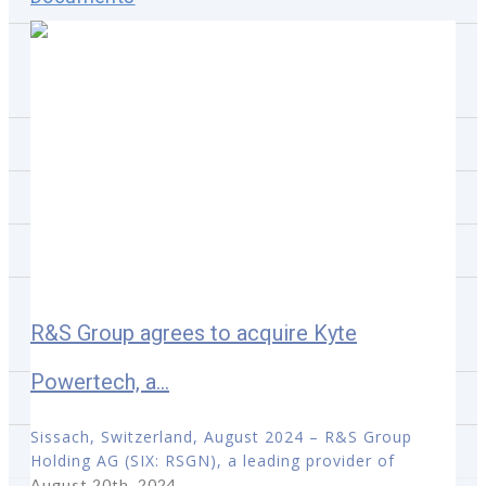
Shareholders meetings
Financial calendar
IPO VT5
R&S Deal Proposal
News subscription
Investor Relations contact
R&S Group agrees to acquire Kyte
Media
Powertech, a...
Projekty referencyjne
Sissach, Switzerland, August 2024 – R&S Group
Skontaktuj się z nami
Holding AG (SIX: RSGN), a leading provider of
August 20th, 2024