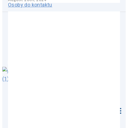
Osoby do kontaktu
Materiały do pobrania
Polski
Przyszłościowe
dostawy energii
z rozwiązaniami transformatorowymi od
Grupy R&S