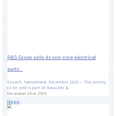
Aktualności
Lokalizacje
Obszary działalności
Struktura R&S
Zaopatrzenie
R&S Group sells its non-core electrical
Strategia
switc...
Zrównoważony rozwój
Sissach, Switzerland, December 2025 – The activity
to be sold is part of Rauscher &
Investors
December 23rd, 2025
News
All news