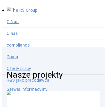
O Nas
O nas
compliance
Praca
Oferty pracy
Nasze projekty
R&S jako pracodawca
Serwis informacyjny
Wydarzenia