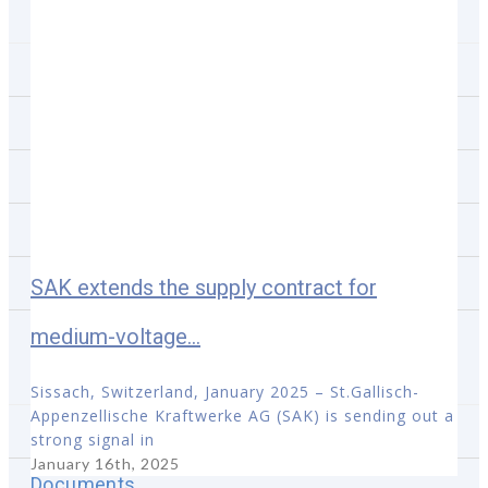
Securities
Stock chart
Share capital
Key security data
Important shareholders
Shareholder registry
SAK extends the supply contract for
medium-voltage...
Analyst coverage
Corporate Governance
Sissach, Switzerland, January 2025 – St.Gallisch-
Appenzellische Kraftwerke AG (SAK) is sending out a
Organization
strong signal in
January 16th, 2025
Documents