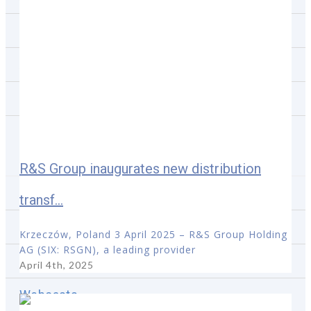
Key Financial Figures
Adhoc announcements pursuant to Art. 53 LR
Corporate news
News subscription
Reports & Publications
R&S Group inaugurates new distribution
Annual/Semi-annual Reports
transf...
Non-Financial Reports
Krzeczów, Poland 3 April 2025 – R&S Group Holding
AG (SIX: RSGN), a leading provider
Presentations
April 4th, 2025
Webcasts