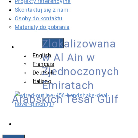
Projekty referencyjne
Skontaktuj się z nami
Osoby do kontaktu
Materiały do pobrania
Zlokalizowana
Polski
w Al Ain w
English
Français
Zjednoczonych
Deutsch
Italiano
Emiratach
Arabskich Tesar Gulf