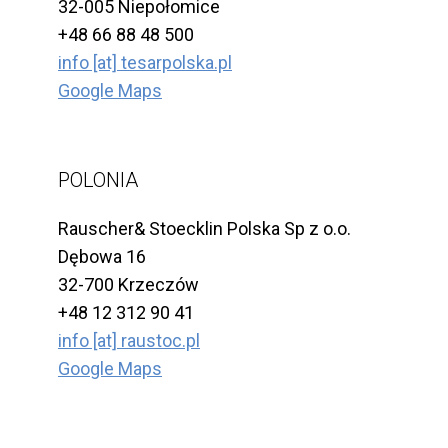
32-005 Niepołomice
+48 66 88 48 500
info [at] tesarpolska.pl
Google Maps
POLONIA
Rauscher& Stoecklin Polska Sp z o.o.
Dębowa 16
32-700 Krzeczów
+48 12 312 90 41
info [at] raustoc.pl
Google Maps