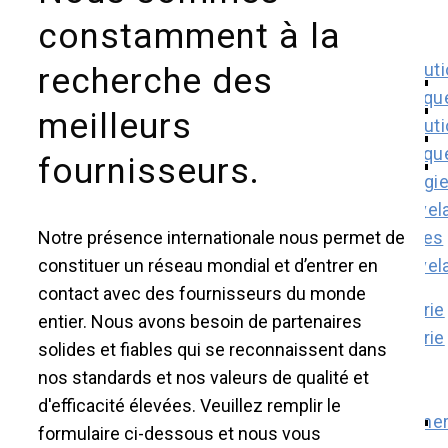
Webcasts
Industries
constamment à la
recherche des
Securities
Stock
meilleurs
Distribut
chart
électriqu
fournisseurs.
Share
capital
Key
Notre présence internationale nous permet de
Énergies
security
constituer un réseau mondial et d’entrer en
renouvel
data
contact avec des fournisseurs du monde
Important
entier. Nous avons besoin de partenaires
shareholders
Industrie
solides et fiables qui se reconnaissent dans
Shareholder
Brands
nos standards et nos valeurs de qualité et
registry
d'efficacité élevées. Veuillez remplir le
Analyst
formulaire ci-dessous et nous vous
coverage