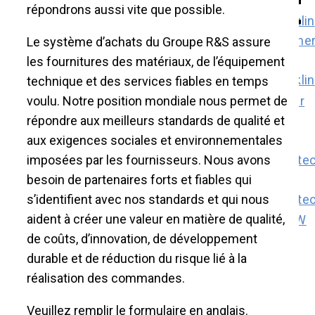
répondrons aussi vite que possible.
Corporate
Rausche
Le système d’achats du Groupe R&S assure
Governance
&
les fournitures des matériaux, de l’équipement
Organization
Stoecklin
technique et des services fiables en temps
Documents
voulu. Notre position mondiale nous permet de
Shareholders
Tesar
répondre aux meilleurs standards de qualité et
meetings
aux exigences sociales et environnementales
Financial
imposées par les fournisseurs. Nous avons
calendar
Kyte
besoin de partenaires forts et fiables qui
IPO
Powerte
s’identifient avec nos standards et qui nous
VT5
aident à créer une valeur en matière de qualité,
R&S
de coûts, d’innovation, de développement
ZREW
Deal
durable et de réduction du risque lié à la
Proposal
réalisation des commandes.
News
Veuillez remplir le formulaire en anglais.
subscription