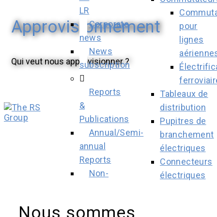
LR
Commuta
Approvisionnement
Corporate
pour
news
lignes
News
aérienne
Qui veut nous approvisionner ?
subscription
Électrific
ferroviair
Reports
Tableaux de
&
distribution
Publications
Pupitres de
Annual/Semi-
branchement
annual
électriques
Reports
Connecteurs
Non-
électriques
Financial
industriels
Reports
Service et
Nous sommes
Presentations
assistance