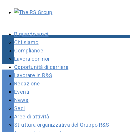
Riguardo a noi
Chi siamo
Compliance
Lavora con noi
Opportunità di carriera
Lavorare in R&S
Redazione
Eventi
News
Sedi
Aree di attività
Struttura organizzativa del Gruppo R&S