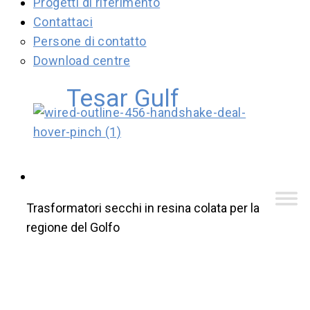
Progetti di riferimento
Contattaci
Persone di contatto
Download centre
Tesar Gulf
Tesar Gulf
Italiano
Trasformatori secchi in resina colata per la
regione del Golfo