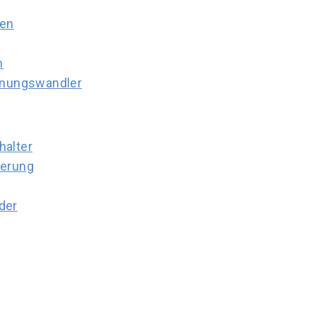
ren
n
nnungswandler
halter
ierung
der