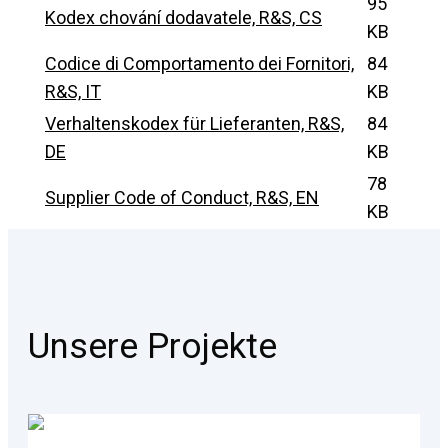
95
Kodex chování dodavatele, R&S, CS
KB
Codice di Comportamento dei Fornitori,
84
R&S, IT
KB
Verhaltenskodex für Lieferanten, R&S,
84
DE
KB
78
Supplier Code of Conduct, R&S, EN
KB
Unsere Projekte