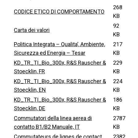
268
CODICE ETICO DI COMPORTAMENTO
KB
92
Carta dei valori
KB
Politica Integrata – Qualita’, Ambiente,
217
Sicurezza ed Energia – Tesar
KB
KD_TR_TI_Bio_300x, R&S Rauscher &
229
Stoecklin, FR
KB
KD_TR_TI_Bio_300x, R&S Rauscher &
224
Stoecklin, EN
KB
KD_TR_TI_Bio_300x, R&S Rauscher &
186
Stoecklin, DE
KB
Commutatori della linea aerea di
2787
contatto B1/B2 Manuale, IT
KB
Commutateurs de lignes de contact
2382