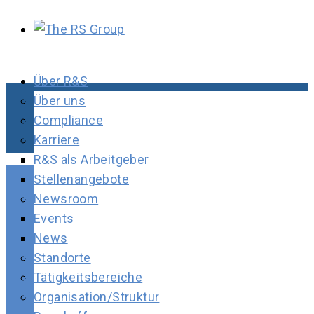
Über R&S
Über uns
Compliance
Karriere
R&S als Arbeitgeber
Stellenangebote
Newsroom
Events
News
Standorte
Tätigkeitsbereiche
Organisation/Struktur