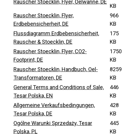
Rauscher Stoecklin, Flyer, Oelwanne, DE
KB
Rauscher Stoecklin, Flyer,
966
Erdbebensicherheit, DE
KB
Flussdiagramm Erdbebensicherheit,
175
Rauscher & Stoecklin, DE
KB
Rauscher Stoecklin, Flyer, CO2-
1750
Footprint, DE
KB
Rauscher Stoecklin, Handbuch, Oel-
8259
Transformatoren, DE
KB
General Terms and Conditions of Sale,
446
Tesar Polska, EN
KB
Allgemeine Verkaufsbedingungen,
428
Tesar Polska, DE
KB
Ogólne Warunki Sprzedaży, Tesar
445
Polska, PL
KB