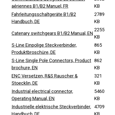
aériennes B1/B2 Manuel, FR
KB
Fahrleitungsschaltgeräte B1/B2
2789
Handbuch, DE
KB
2255
Catenary switchgears B1/B2 Manual, EN
KB
S-Line Einpolige Steckverbinder,
865
Produktbroschüre, DE
KB
S-Line Single Pole Connectors, Product
862
brochure, EN
KB
ENC Versetzen, R&S Rauscher &
321
Stoecklin, DE
KB
Industrial electrical connector,
5460
Operating Manual, EN
KB
Industrielle elektrische Steckverbinder,
4709
Handbuch, DE
KB