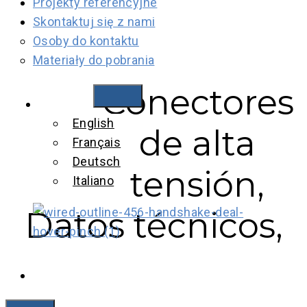
Projekty referencyjne
Skontaktuj się z nami
Osoby do kontaktu
Materiały do pobrania
Conectores
Conectores de
Polski
English
alta tensión,
de alta
Français
Datos
Deutsch
tensión,
Italiano
técnicos, Línea
Datos técnicos,
C, ES