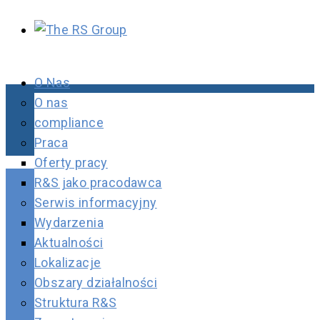
O Nas
O nas
compliance
Praca
Oferty pracy
R&S jako pracodawca
Serwis informacyjny
Wydarzenia
Aktualności
Lokalizacje
Obszary działalności
Struktura R&S