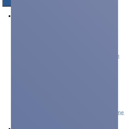
Produkty
Transformatory
Transformatory rozdzielcze
Transformatory żywiczne
Transformatory mocy
Przekładniki prądowe i napięciowe
Pozostałe
Łączniki
Łączniki napowietrzne
Elektryfikacja kolei
Tablice rozdzielcze
Rozdzielnice elektryczne
Wysokoprądowe złącza elektryczne
Serwis i wsparcie
Przemysły