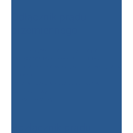
Odłącznik prądu
przemiennego
- Dostępny jako łącznik biegunowy z
elastycznym przewodem (B1) lub bez
elastycznego przewodu (B2) oraz jako łącznik
nożowy (B3)
- Można łączyć, aby utworzyć łącznik
dwubiegunowy
- 15 kV oraz 25 kV
Rozłącznik prądu