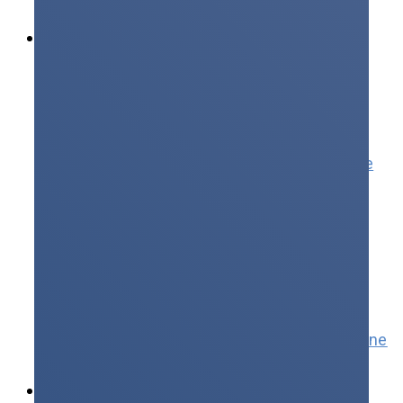
Produkty
Transformatory
Transformatory rozdzielcze
Transformatory żywiczne
Transformatory mocy
Przekładniki prądowe i napięciowe
Pozostałe
Łączniki
Łączniki napowietrzne
Elektryfikacja kolei
Tablice rozdzielcze
Rozdzielnice elektryczne
Wysokoprądowe złącza elektryczne
Serwis i wsparcie
Przemysły