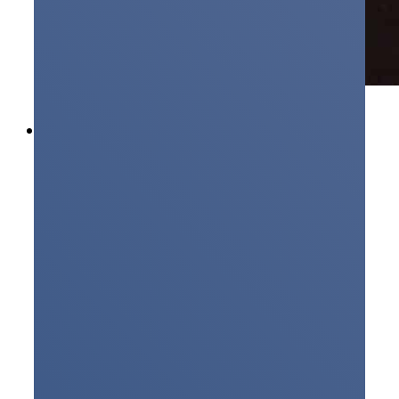
Przemysł
Brands
Rauscher & Stoecklin
Tesar
Kyte Powertech
ZREW