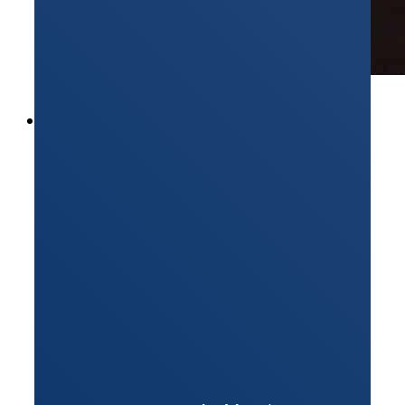
Przemysł
Brands
Rauscher & Stoecklin
Tesar
Kyte Powertech
ZREW